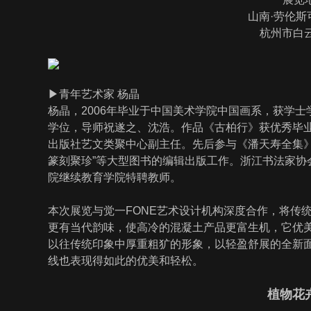
山南·劳伦斯
杭州市白云
▶︎青年艺术家 杨晶
杨晶，2006年毕业于中国美术学院中国画系，获学士
学位，导师祝遂之、沈浩。作品《古柏行》获优秀毕
出版社艺文类聚中心副主任。先后参与《潘天寿全集》、
篆刻聚珍”等大型图书的编辑出版工作。浙江书法家协
院继续教育学院特聘教师。
本次展览与觉一FONE艺术设计机构深度合作，将传
更有当代韵味，使高冷的混凝土产品更富生机，它优
以往传统印象中厚重粗犷的形象，以轻盈舒展的全新
线也表现得如此的优美和轻松。
植物花