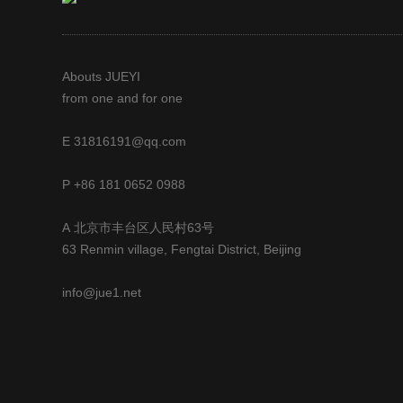
Abouts JUEYI
from one and for one
E 31816191@qq.com
P +86 181 0652 0988
A 北京市丰台区人民村63号
63 Renmin village, Fengtai District, Beijing
info@jue1.net