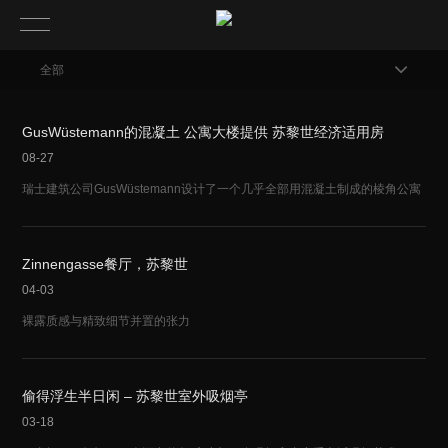
全部
GusWüstemann的混凝土 公寓大楼提供 苏黎世经济适用房
08-27
瑞士建筑公司GusWüstemann设计了一个几乎全部用混凝土制成的棱角公寓
Zinnengasse餐厅，苏黎世
04-03
裸露质感与精致细节并置的张力
偷得浮生半日闲 – 苏黎世室外吸烟亭
03-18